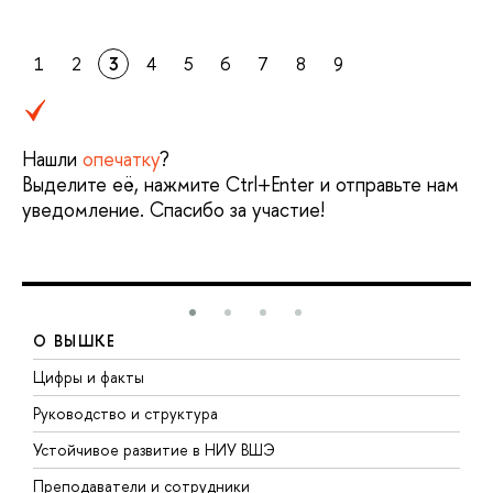
1
2
3
4
5
6
7
8
9
Нашли
опечатку
?
Выделите её, нажмите Ctrl+Enter и отправьте нам
уведомление. Спасибо за участие!
О ВЫШКЕ
Цифры и факты
Л
Руководство и структура
Д
Устойчивое развитие в НИУ ВШЭ
О
Преподаватели и сотрудники
П