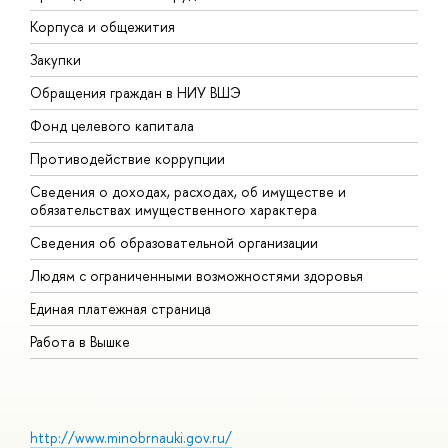
Корпуса и общежития
В
Закупки
П
Обращения граждан в НИУ ВШЭ
А
Фонд целевого капитала
Д
Противодействие коррупции
Ц
Сведения о доходах, расходах, об имуществе и
Б
обязательствах имущественного характера
О
Сведения об образовательной организации
О
Людям с ограниченными возможностями здоровья
Единая платежная страница
Работа в Вышке
http://www.minobrnauki.gov.ru/