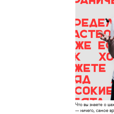
Что вы знаете о ша
— ничего, самое в