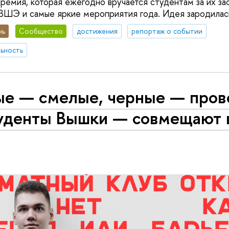
ремия, которая ежегодно вручается студентам за их зас
ВШЭ и самые яркие мероприятия года. Идея зародилась
нь
Сообщество
достижения
репортаж о событии
ьность
ые — смелые, черные — пров
туденты Вышки — совмещают 