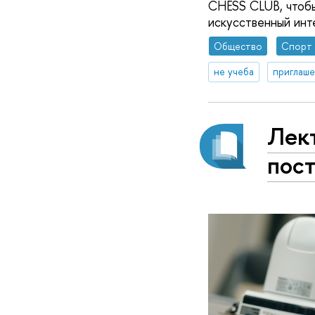
CHESS CLUB, чтобы
искусственный инте
Общество
Спорт
не учеба
приглаше
Лек
пос