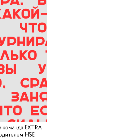
к и команда EXTRA
водителем HSE