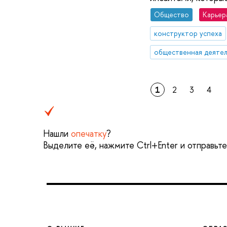
Общество
Карьер
конструктор успеха
общественная деятел
1
2
3
4
Нашли
опечатку
?
Выделите её, нажмите Ctrl+Enter и отправьт