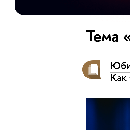
Тема 
Юби
Как 