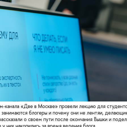
м-канала «Две в Москве» провели лекцию для студенто
 занимаются блогеры и почему они не лентяи, делающие
рассказали о своем пути после окончания Вышки и поде
 у них накопились за время ведения блога.