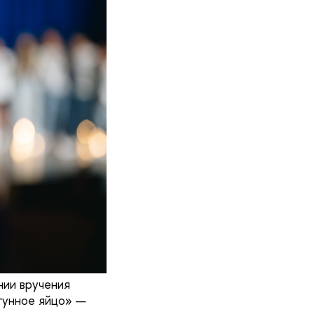
нии вручения
угунное яйцо» —