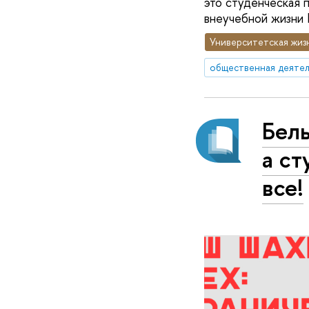
это студенческая п
внеучебной жизни 
Университетская жиз
общественная деятел
Бел
а с
все!