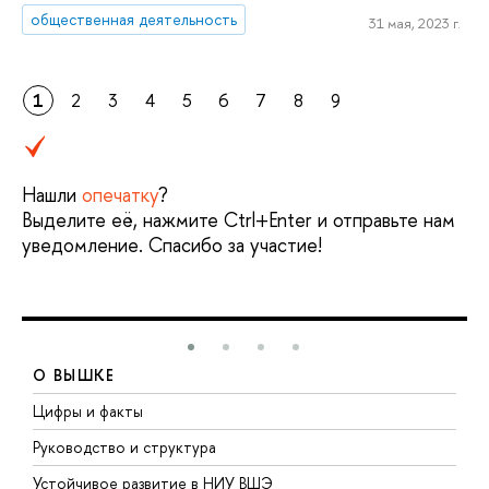
общественная деятельность
31 мая, 2023 г.
1
2
3
4
5
6
7
8
9
Нашли
опечатку
?
Выделите её, нажмите Ctrl+Enter и отправьте нам
уведомление. Спасибо за участие!
О ВЫШКЕ
Цифры и факты
Л
Руководство и структура
Д
Устойчивое развитие в НИУ ВШЭ
О