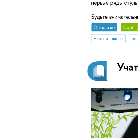
первые ряды стуль
Будьте внимательн
Общество
Сообщ
мастер-классы
ре
Учат