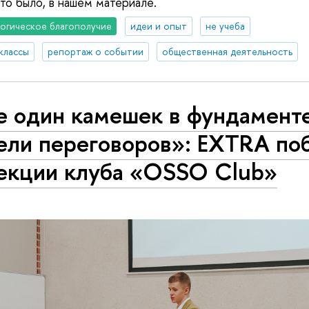
это было, в нашем материале.
огическое благополучие
идеи и опыт
не учеба
классы
репортаж о событии
общественная деятельность
е один камешек в фундамент
ели переговоров»: EXTRA по
лекции клуба «OSSO Club»