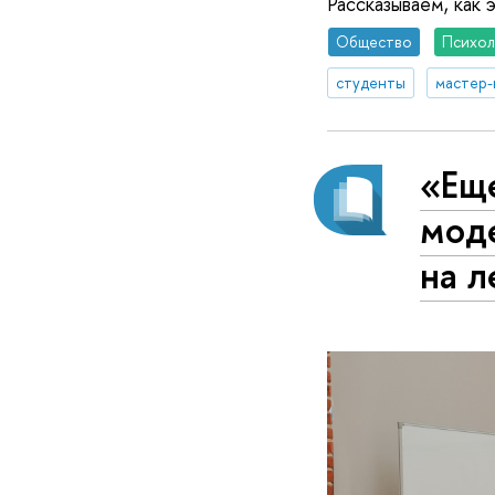
Рассказываем, как 
Общество
Психол
студенты
мастер-
«Ещ
мод
на 