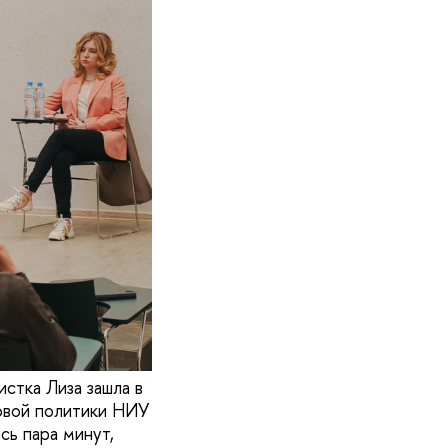
стка Лиза зашла в
овой политики НИУ
сь пара минут,