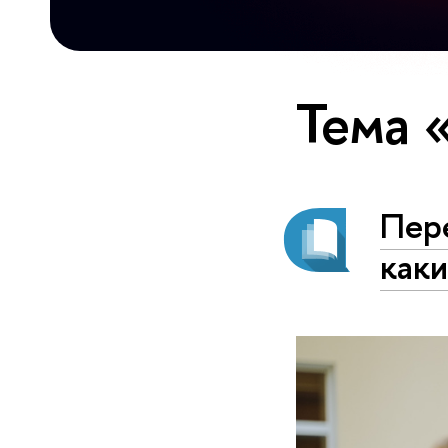
Тема 
Пере
каки