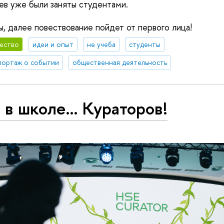
ев уже были заняты студентами.
ы, далее повествование пойдет от первого лица!
ество
идеи и опыт
не учеба
студенты
портаж о событии
общественная деятельность
 в школе… Кураторов!