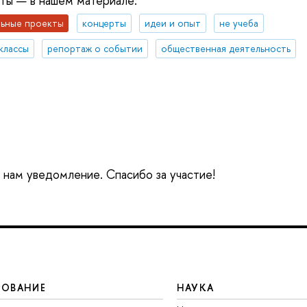
ты — в нашем материале.
ьные проекты
концерты
идеи и опыт
не учеба
классы
репортаж о событии
общественная деятельность
е нам уведомление. Спасибо за участие!
ЗОВАНИЕ
НАУКА