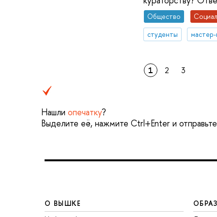
кураторству? Отве
Общество
Социал
студенты
мастер-
1
2
3
Нашли
опечатку
?
Выделите её, нажмите Ctrl+Enter и отправьт
О ВЫШКЕ
ОБРА