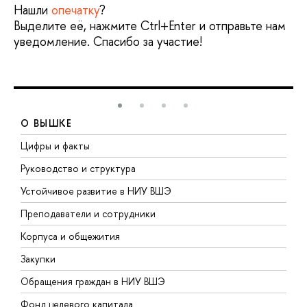
Нашли
опечатку
?
Выделите её, нажмите Ctrl+Enter и отправьте нам
уведомление. Спасибо за участие!
О ВЫШКЕ
Цифры и факты
Л
Руководство и структура
Д
Устойчивое развитие в НИУ ВШЭ
О
Преподаватели и сотрудники
П
Корпуса и общежития
В
Закупки
П
Обращения граждан в НИУ ВШЭ
А
Фонд целевого капитала
Д