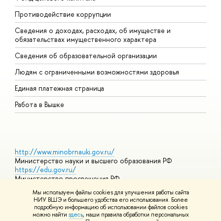
Противодействие коррупции
Ц
Сведения о доходах, расходах, об имуществе и
Б
обязательствах имущественного характера
О
Сведения об образовательной организации
О
Людям с ограниченными возможностями здоровья
Единая платежная страница
Работа в Вышке
http://www.minobrnauki.gov.ru/
Министерство науки и высшего образования РФ
https://edu.gov.ru/
Министерство просвещения РФ
https://elearning.hse.ru/mooc
Мы используем файлы cookies для улучшения работы сайта
Массовые открытые онлайн-курсы
НИУ ВШЭ и большего удобства его использования. Более
подробную информацию об использовании файлов cookies
можно найти
здесь
, наши правила обработки персональных