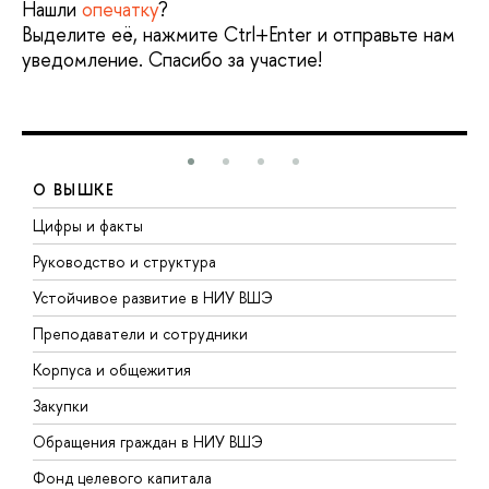
Нашли
опечатку
?
Выделите её, нажмите Ctrl+Enter и отправьте нам
уведомление. Спасибо за участие!
О ВЫШКЕ
Цифры и факты
Л
Руководство и структура
Д
Устойчивое развитие в НИУ ВШЭ
О
Преподаватели и сотрудники
П
Корпуса и общежития
В
Закупки
П
Обращения граждан в НИУ ВШЭ
А
Фонд целевого капитала
Д