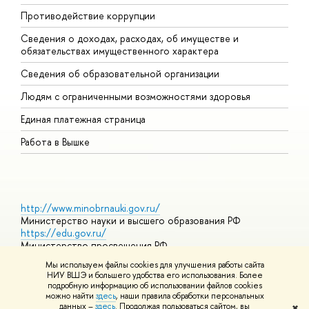
Противодействие коррупции
Ц
Сведения о доходах, расходах, об имуществе и
Б
обязательствах имущественного характера
О
Сведения об образовательной организации
О
Людям с ограниченными возможностями здоровья
Единая платежная страница
Работа в Вышке
http://www.minobrnauki.gov.ru/
Министерство науки и высшего образования РФ
https://edu.gov.ru/
Министерство просвещения РФ
https://elearning.hse.ru/mooc
Мы используем файлы cookies для улучшения работы сайта
Массовые открытые онлайн-курсы
НИУ ВШЭ и большего удобства его использования. Более
подробную информацию об использовании файлов cookies
можно найти
здесь
, наши правила обработки персональных
данных –
здесь
. Продолжая пользоваться сайтом, вы
✖