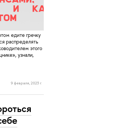
отом едите гречку
ься распределять
уководителем этого
нике», узнали,
9 февраля, 2023 г.
ороться
себе