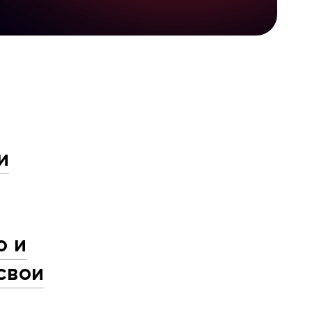
и
о и
свои