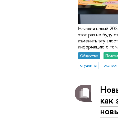
Начался новый 202
этот раз не буду о
изменить эту злос
информацию о том,
Общество
Психол
студенты
эксперт
Новы
как 
нов