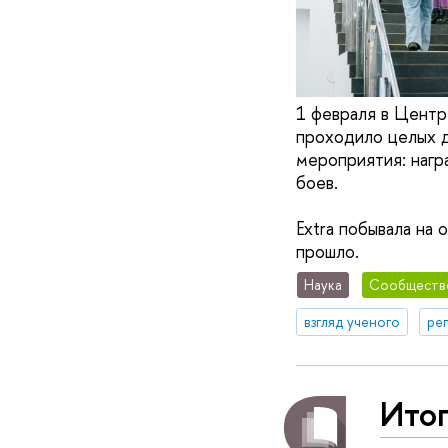
1 февраля в Центр
проходило целых д
мероприятия: нагр
боев.
Extra побывала на 
прошло.
Наука
Сообществ
взгляд ученого
ре
Ито