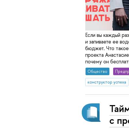
Если вы каждый раз
и запиваете ее во
бюджет. Что такое
проекта Анастасие
почему он бесплат
Общество
Предпр
конструктор успеха
Тай
с пр