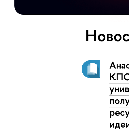
Новос
Анас
КПСИ
уни
полу
ресу
иде