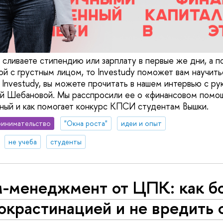
 сливаете стипендию или зарплату в первые же дни, а п
дой с грустным лицом, то Investudy поможет вам научит
 Investudy, вы можете прочитать в нашем интервью с р
й Шебановой. Мы расспросили ее о «финансовом помощ
ный и как помогает конкурс КПСИ студентам Вышки.
инимательство
"Окна роста"
идеи и опыт
не учеба
студенты
м-менеджмент от ЦПК: как б
окрастинацией и не вредить 