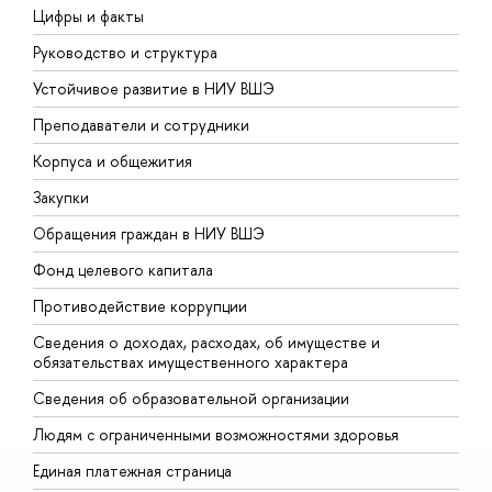
Цифры и факты
Л
Руководство и структура
Д
Устойчивое развитие в НИУ ВШЭ
О
Преподаватели и сотрудники
П
Корпуса и общежития
В
Закупки
П
Обращения граждан в НИУ ВШЭ
А
Фонд целевого капитала
Д
Противодействие коррупции
Ц
Сведения о доходах, расходах, об имуществе и
Б
обязательствах имущественного характера
О
Сведения об образовательной организации
О
Людям с ограниченными возможностями здоровья
Единая платежная страница