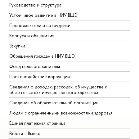
Руководство и структура
Д
Устойчивое развитие в НИУ ВШЭ
О
Преподаватели и сотрудники
П
Корпуса и общежития
В
Закупки
П
Обращения граждан в НИУ ВШЭ
А
Фонд целевого капитала
Д
Противодействие коррупции
Ц
Сведения о доходах, расходах, об имуществе и
Б
обязательствах имущественного характера
О
Сведения об образовательной организации
О
Людям с ограниченными возможностями здоровья
Единая платежная страница
Работа в Вышке