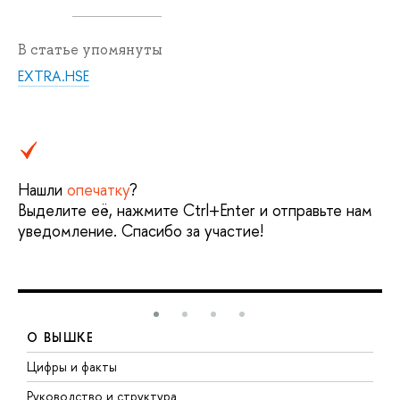
В статье упомянуты
EXTRA.HSE
Нашли
опечатку
?
Выделите её, нажмите Ctrl+Enter и отправьте нам
уведомление. Спасибо за участие!
О ВЫШКЕ
Цифры и факты
Л
Руководство и структура
Д