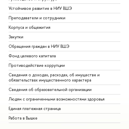
Устойчивое развитие в НИУ ВШЭ
О
Преподаватели и сотрудники
П
Корпуса и общежития
В
Закупки
П
Обращения граждан в НИУ ВШЭ
А
Фонд целевого капитала
Д
Противодействие коррупции
Ц
Сведения о доходах, расходах, об имуществе и
Б
обязательствах имущественного характера
О
Сведения об образовательной организации
О
Людям с ограниченными возможностями здоровья
Единая платежная страница
Работа в Вышке