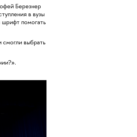
офей Березнер 
тупления в вузы 
и шрифт помогать 
 смогли выбрать 
нии?».