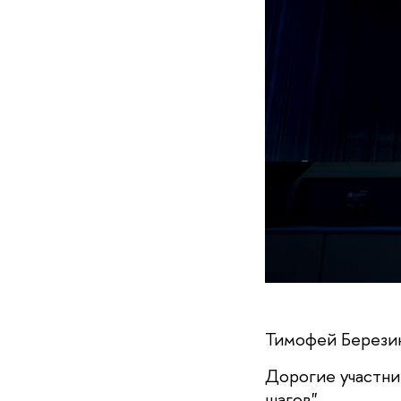
Тимофей Березин
Дорогие участни
шагов".