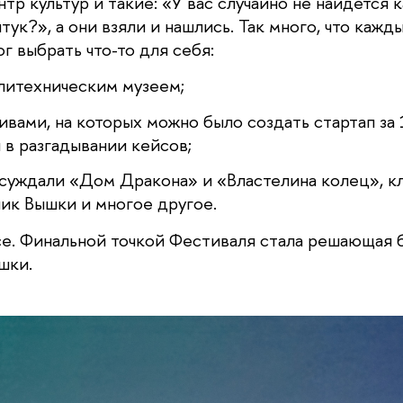
р культур и такие: «У вас случайно не найдется к
тук?», а они взяли и нашлись. Так много, что кажды
 выбрать что-то для себя:
литехническим музеем;
ивами, на которых можно было создать стартап за 
 в разгадывании кейсов;
бсуждали «Дом Дракона» и «Властелина колец», к
ик Вышки и многое другое. 
се. Финальной точкой Фестиваля стала решающая би
шки.