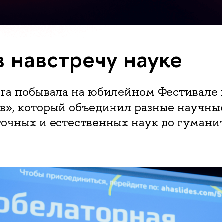
в навстречу науке
xtra побывала на юбилейном Фестивале
в», который объединил разные научны
точных и естественных наук до гумани