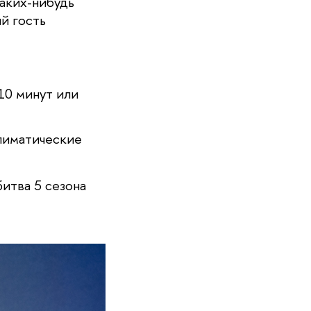
аких-нибудь 
й гость 
10 минут или 
лиматические 
тва 5 сезона 