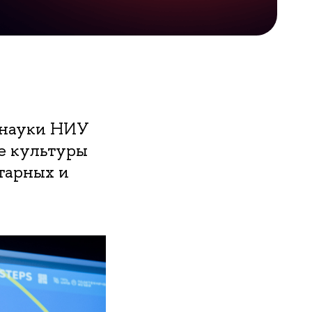
 науки НИУ
е культуры
тарных и