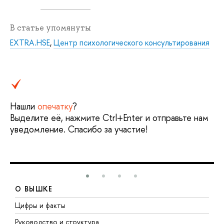
В статье упомянуты
EXTRA.HSE
,
Центр психологического консультирования
Нашли
опечатку
?
Выделите её, нажмите Ctrl+Enter и отправьте нам
уведомление. Спасибо за участие!
О ВЫШКЕ
Цифры и факты
Л
Руководство и структура
Д