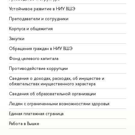
Устойчивое развитие в НИУ ВШЭ
О
Преподаватели и сотрудники
П
Корпуса и общежития
В
Закупки
П
Обращения граждан в НИУ ВШЭ
А
Фонд целевого капитала
Д
Противодействие коррупции
Ц
Сведения о доходах, расходах, об имуществе и
Б
обязательствах имущественного характера
О
Сведения об образовательной организации
О
Людям с ограниченными возможностями здоровья
Единая платежная страница
Работа в Вышке