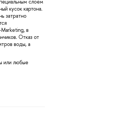
специальным слоем 
ый кусок картона. 
ь затратно 
ся 
arketing, в 
чиков. Отказ от 
тров воды, а 
 или любые 