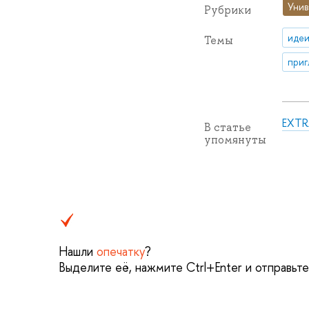
Унив
Рубрики
идеи
Темы
приг
EXTR
В статье
упомянуты
Нашли
опечатку
?
Выделите её, нажмите Ctrl+Enter и отправьт