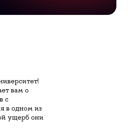
ниверситет!
ает вам о
в с
я в одном из
кой ущерб они