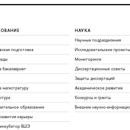
ЗОВАНИЕ
НАУКА
Научные подразделения
вская подготовка
Исследовательские проекты
иады
Мониторинги
в бакалавриат
Диссертационные советы
Защиты диссертаций
в магистратуру
Академическое развитие
нтура
Конкурсы и гранты
ительное образование
Внешние научно-информаци
развития карьеры
-инкубатор ВШЭ