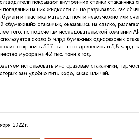
роизводители покрывают внутренние стенки стаканчика 
и попадании на них жидкости он не разрывался, как обычн
а бумаги и пластика материал почти невозможно или очен
й «бумажный» стаканчик, оказавшись на свалке, разлагает
ее того, по подсчетам исследовательской компании AI-M
спользуется около 6 млрд бумажных одноразовых стакан
зволит сохранить 367 тыс. тонн древесины и 5,8 млрд ли
чество мусора на 42 тыс. тонн в год. 
ветуем использовать многоразовые стаканчики, термосы
оторых вам удобно пить кофе, какао или чай.
ября, 2022 г.