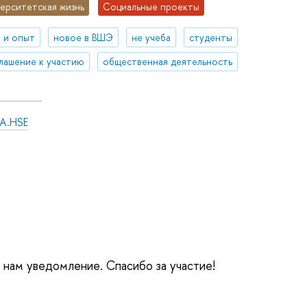
ерситетская жизнь
Социальные проекты
 и опыт
новое в ВШЭ
не учеба
студенты
лашение к участию
общественная деятельность
A.HSE
е нам уведомление. Спасибо за участие!