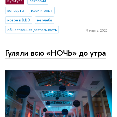
Культура
лектории
концерты
идеи и опыт
новое в ВШЭ
не учеба
общественная деятельность
9 марта, 2023 г.
Гуляли всю «НОЧЬ» до утра