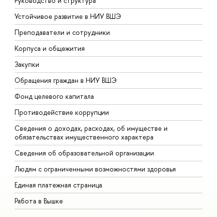
Руководство и структура
Д
Устойчивое развитие в НИУ ВШЭ
О
Преподаватели и сотрудники
П
Корпуса и общежития
В
Закупки
П
Обращения граждан в НИУ ВШЭ
А
Фонд целевого капитала
Д
Противодействие коррупции
Ц
Сведения о доходах, расходах, об имуществе и
Б
обязательствах имущественного характера
О
Сведения об образовательной организации
О
Людям с ограниченными возможностями здоровья
Единая платежная страница
Работа в Вышке