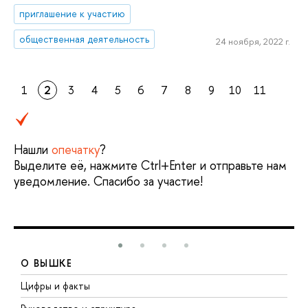
приглашение к участию
общественная деятельность
24 ноября, 2022 г.
1
2
3
4
5
6
7
8
9
10
11
Нашли
опечатку
?
Выделите её, нажмите Ctrl+Enter и отправьте нам
уведомление. Спасибо за участие!
О ВЫШКЕ
Цифры и факты
Л