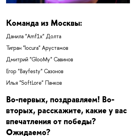
Команда из Москвы: 
Данила "Amf1x" Долта
Тигран "locura" Арустамов
Дмитрий "GlooMy" Савинов
Егор "Bayfesty" Сазонов
Илья "SoftLore" Панков
Во-первых, поздравляем! Во-
вторых, расскажите, какие у вас 
впечатления от победы? 
Ожидаемо?