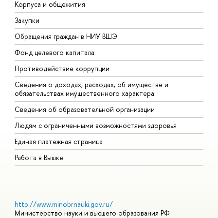
Корпуса и общежития
В
Закупки
П
Обращения граждан в НИУ ВШЭ
А
Фонд целевого капитала
Д
Противодействие коррупции
Ц
Сведения о доходах, расходах, об имуществе и
Б
обязательствах имущественного характера
О
Сведения об образовательной организации
О
Людям с ограниченными возможностями здоровья
Единая платежная страница
Работа в Вышке
http://www.minobrnauki.gov.ru/
Министерство науки и высшего образования РФ