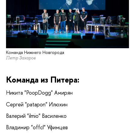
Команда Нижнего Новгорода
Петр Захаров
Команда из Питера:
Никита "PoopDogg" Амирян
Сергей "patapon" Илюхин
Валерий "ilmio" Василенко
Владимир "offcl" Уфимцев