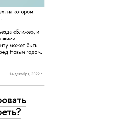
», на котором
.
ъезда «Ближе», и
 какими
енту может быть
еред Новым годом.
14 декабря, 2022 г.
ровать
реть?