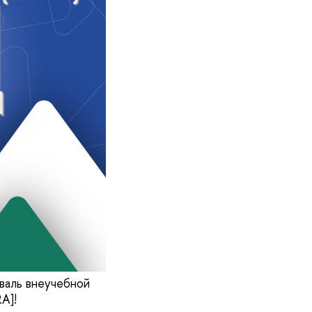
иваль внеучебной
RA]!