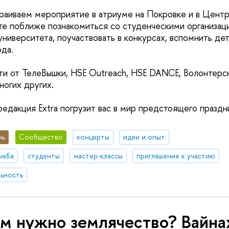
раиваем мероприятие в атриуме на Покровке и в Центре
е поближе познакомиться со студенческими организац
ниверситета, поучаствовать в конкурсах, вспомнить де
ода.
ти от ТелеВышки, HSE Outreach, HSE DANCE, Волонтерск
ногих других.
едакция Extra погрузит вас в мир предстоящего праздни
нь
Сообщество
концерты
идеи и опыт
чеба
студенты
мастер-классы
приглашение к участию
ьность
ем нужно землячество? Вайна