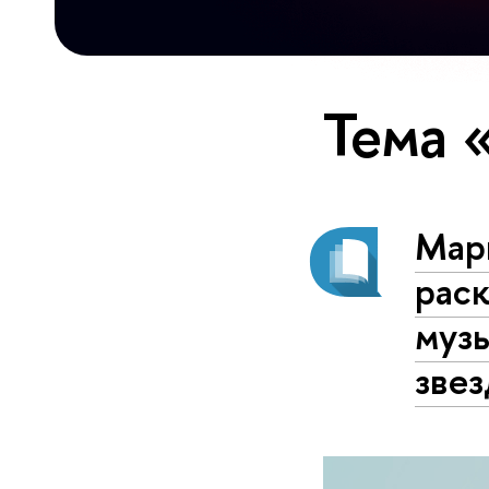
Тема 
Мар
рас
муз
зве