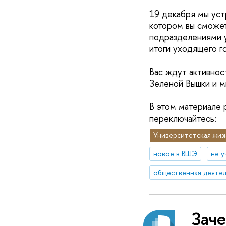
19 декабря мы уст
котором вы сможет
подразделениями у
итоги уходящего г
Вас ждут активнос
Зеленой Вышки и м
В этом материале р
переключайтесь:
Университетская жиз
новое в ВШЭ
не у
общественная деятел
Зач