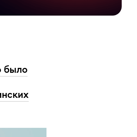
ю было
инских