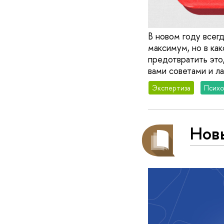
В новом году всегд
максимум, но в как
предотвратить это
вами советами и л
Экспертиза
Психо
Нов