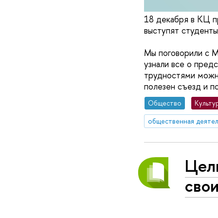
18 декабря в КЦ п
выступят студент
Мы поговорили с М
узнали все о пред
трудностями можно
полезен съезд и п
Общество
Культу
общественная деятел
Цели
свои