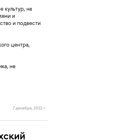
 культур, на
иями и
тство и подвести
ого центра,
ка, не
7 декабря, 2022 г.
хский