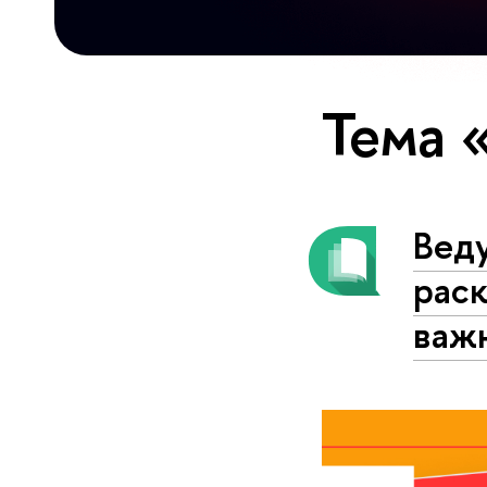
Тема 
Вед
рас
важ