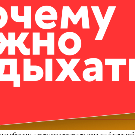
шили обсудить такую немаловажную тему как баланс раб