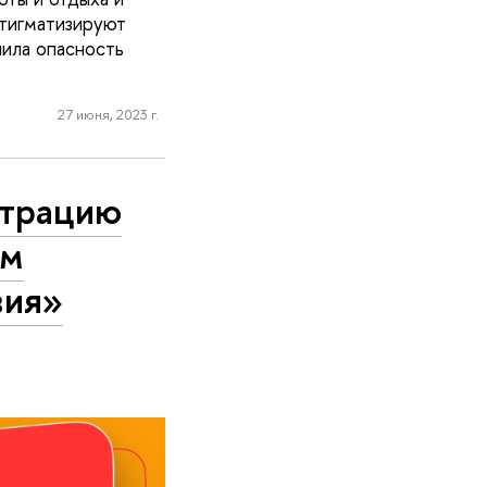
стигматизируют
нила опасность
27 июня, 2023 г.
нтрацию
ом
вия»