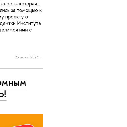
ожность, которая…
ились за помощью к
у проекту о
удентки Института
 делимся ими с
23 июня, 2023 г.
темным
о!