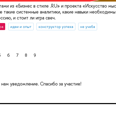
ами из «Бизнес в стиле .RU» и проекта «Искусство мы
е такие системные аналитики, какие навыки необходимы 
ссию, и стоит ли игра свеч.
ра
идеи и опыт
конструктор успеха
не учеба
5
6
7
8
9
е нам уведомление. Спасибо за участие!