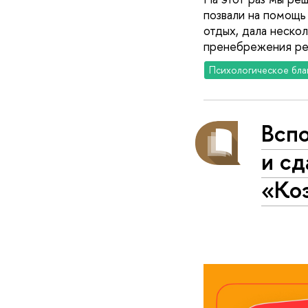
позвали на помощь
отдых, дала нескол
пренебрежения ре
Психологическое бла
Всп
и сд
«Ко