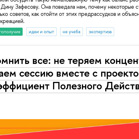
 Дину Зафесову. Она поведала нам, почему некоторые 
ько советов, как отойти от этих предрассудков и объяс
креацией.
гополучие
идеи и опыт
не учеба
экспертиза
омнить все: не теряем конце
аем сессию вместе с проект
эффициент Полезного Дейст