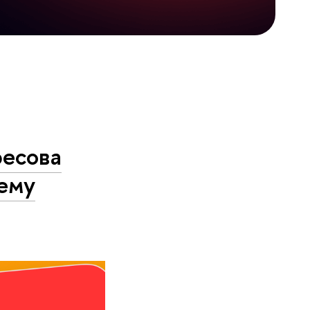
фесова
ему