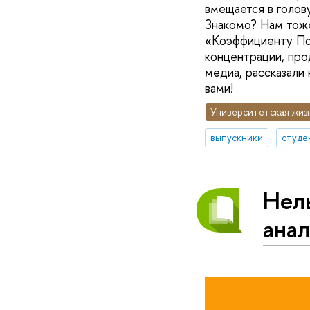
вмещается в голов
Знакомо? Нам тоже
«Коэффициенту По
концентрации, про
медиа, рассказали 
вами!
Университетская жиз
выпускники
студе
Нель
ана