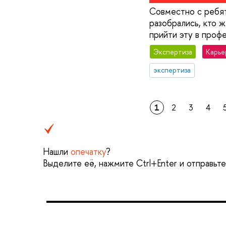
Совместно с ребят
разобрались, кто ж
прийти эту в профе
Экспертиза
Карье
экспертиза
1
2
3
4
Нашли
опечатку
?
Выделите её, нажмите Ctrl+Enter и отправьт