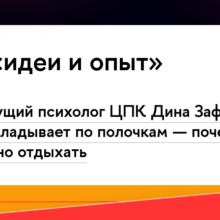
«идеи и опыт»
ущий психолог ЦПК Дина За
кладывает по полочкам — поч
но отдыхать