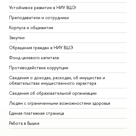
Устойчивое развитие в НИУ ВШЭ
О
Преподаватели и сотрудники
П
Корпуса и общежития
В
Закупки
П
Обращения граждан в НИУ ВШЭ
А
Фонд целевого капитала
Д
Противодействие коррупции
Ц
Сведения о доходах, расходах, об имуществе и
Б
обязательствах имущественного характера
О
Сведения об образовательной организации
О
Людям с ограниченными возможностями здоровья
Единая платежная страница
Работа в Вышке