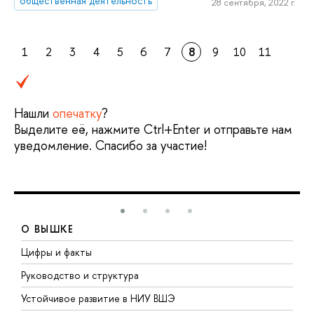
общественная деятельность
28 сентября, 2022 г.
1
2
3
4
5
6
7
8
9
10
11
Нашли
опечатку
?
Выделите её, нажмите Ctrl+Enter и отправьте нам
уведомление. Спасибо за участие!
О ВЫШКЕ
Цифры и факты
Л
Руководство и структура
Д
Устойчивое развитие в НИУ ВШЭ
О