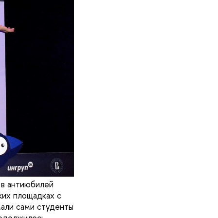
 в антиюбилей
ких площадках с
мали сами студенты
родолжилось