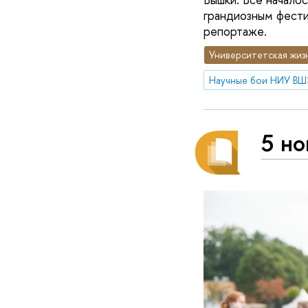
грандиозным фести
репортаже.
Университетская жиз
Научные бои НИУ В
5 н