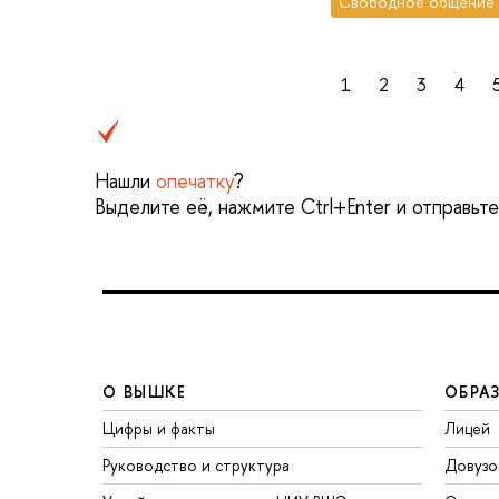
Свободное общение
1
2
3
4
Нашли
опечатку
?
Выделите её, нажмите Ctrl+Enter и отправьт
О ВЫШКЕ
ОБРА
Цифры и факты
Лицей
Руководство и структура
Довузо