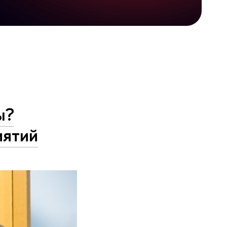
ы?
иятий