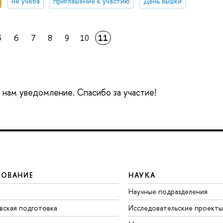
не учеба
приглашение к участию
День Вышки
5
6
7
8
9
10
11
е нам уведомление. Спасибо за участие!
ЗОВАНИЕ
НАУКА
Научные подразделения
вская подготовка
Исследовательские проекты