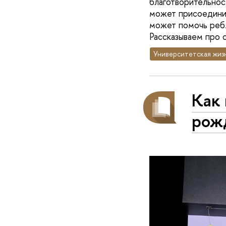
благотворительнос
может присоединит
может помочь ребя
Рассказываем про 
Университетская жиз
Как
рож