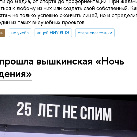
ти до медиа, от спорта до профориентации. При желан
ься к любому из них или создать свой собственный. Как
там не только успешно окончить лицей, но и определи
один из таких внеучебных проектов.
нь
не учеба
лицей НИУ ВШЭ
старшеклассники
 прошла вышкинская «Ночь
дения»