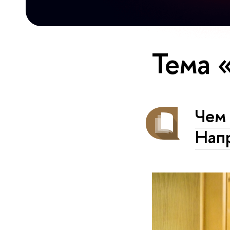
Тема 
Чем 
Нап