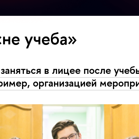
«не учеба»
заняться в лицее после учеб
ример, организацией меропр