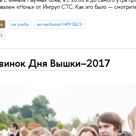
валем «Ночь» от Ингруп СТС. Как это было — смотрите
нь
не учеба
антиюбилей НИУ ВШЭ
ШЭ
овинок Дня Вышки–2017