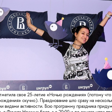
тметила свое 25-летие «Ночью рождения» (потому что
рождения» скучно). Празднование шло сразу на несколь
и видами активности. Всю программу праздника приду
ь с Финала Научных боев, а с 20:00 и до самого утра п