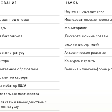
ЗОВАНИЕ
НАУКА
Научные подразделения
вская подготовка
Исследовательские проекты
иады
Мониторинги
в бакалавриат
Диссертационные советы
Защиты диссертаций
в магистратуру
Академическое развитие
нтура
Конкурсы и гранты
ительное образование
Внешние научно-информаци
развития карьеры
-инкубатор ВШЭ
вательные партнерства
ая связь и взаимодействие с
телями услуг