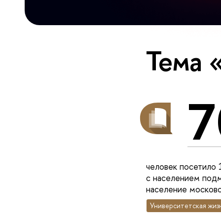
Тема 
7
человек посетило 
с населением подм
население московс
Университетская жиз