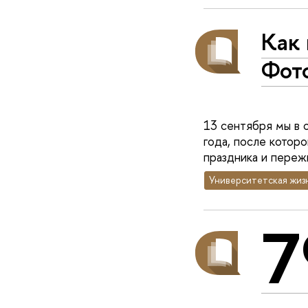
Как
Фот
13 сентября мы в 
года, после котор
праздника и переж
Университетская жиз
7