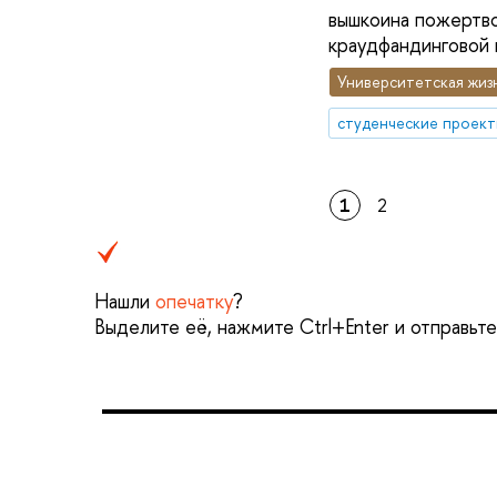
вышкоина пожертво
краудфандинговой 
Университетская жиз
студенческие проек
1
2
Нашли
опечатку
?
Выделите её, нажмите Ctrl+Enter и отправьт