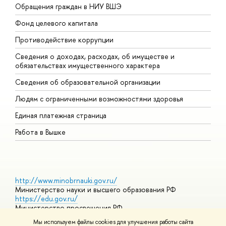
Обращения граждан в НИУ ВШЭ
А
Фонд целевого капитала
Д
Противодействие коррупции
Ц
Сведения о доходах, расходах, об имуществе и
Б
обязательствах имущественного характера
О
Сведения об образовательной организации
О
Людям с ограниченными возможностями здоровья
Единая платежная страница
Работа в Вышке
http://www.minobrnauki.gov.ru/
Министерство науки и высшего образования РФ
https://edu.gov.ru/
Министерство просвещения РФ
https://elearning.hse.ru/mooc
Мы используем файлы cookies для улучшения работы сайта
Массовые открытые онлайн-курсы