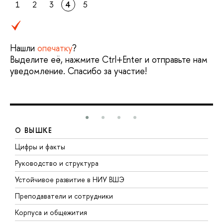
1
2
3
4
5
Нашли
опечатку
?
Выделите её, нажмите Ctrl+Enter и отправьте нам
уведомление. Спасибо за участие!
О ВЫШКЕ
Цифры и факты
Л
Руководство и структура
Д
Устойчивое развитие в НИУ ВШЭ
О
Преподаватели и сотрудники
П
Корпуса и общежития
В