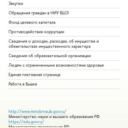
Закупки
П
Обращения граждан в НИУ ВШЭ
А
Фонд целевого капитала
Д
Противодействие коррупции
Ц
Сведения о доходах, расходах, об имуществе и
Б
обязательствах имущественного характера
О
Сведения об образовательной организации
О
Людям с ограниченными возможностями здоровья
Единая платежная страница
Работа в Вышке
http://www.minobrnauki.gov.ru/
Министерство науки и высшего образования РФ
https://edu.gov.ru/
Министерство просвещения РФ