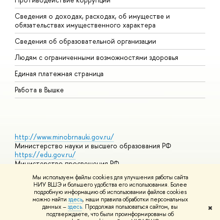
Сведения о доходах, расходах, об имуществе и
Б
обязательствах имущественного характера
О
Сведения об образовательной организации
О
Людям с ограниченными возможностями здоровья
Единая платежная страница
Работа в Вышке
http://www.minobrnauki.gov.ru/
Министерство науки и высшего образования РФ
https://edu.gov.ru/
Министерство просвещения РФ
https://elearning.hse.ru/mooc
Мы используем файлы cookies для улучшения работы сайта
Массовые открытые онлайн-курсы
НИУ ВШЭ и большего удобства его использования. Более
подробную информацию об использовании файлов cookies
можно найти
здесь
, наши правила обработки персональных
данных –
здесь
. Продолжая пользоваться сайтом, вы
✖
© НИУ ВШЭ 1993–2026
Адреса и контакты
Условия
подтверждаете, что были проинформированы об
использования материалов
Политика конфиденциальности
Карта