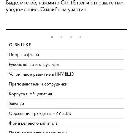
Выделите её, нажмите Ctrl+Enter и отправьте нам
уведомление. Спасибо за участие!
О ВЫШКЕ
Цифры и факты
Л
Руководство и структура
Д
Устойчивое развитие в НИУ ВШЭ
О
Преподаватели и сотрудники
П
Корпуса и общежития
В
Закупки
П
Обращения граждан в НИУ ВШЭ
А
Фонд целевого капитала
Д
Противодействие коррупции
Ц