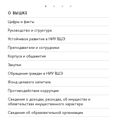
О ВЫШКЕ
Цифры и факты
Л
Руководство и структура
Д
Устойчивое развитие в НИУ ВШЭ
О
Преподаватели и сотрудники
П
Корпуса и общежития
В
Закупки
П
Обращения граждан в НИУ ВШЭ
А
Фонд целевого капитала
Д
Противодействие коррупции
Ц
Сведения о доходах, расходах, об имуществе и
Б
обязательствах имущественного характера
О
Сведения об образовательной организации
О