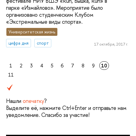
фестивале НИУ ВШЭ «Run, Вышка, Run» в
парке «Измайлово». Мероприятие было
организовано студенческим Клубом
«Экстремальные виды спорта».
Университетская жизнь
цифра дня
спорт
17 октября, 2017 г.
1
2
3
4
5
6
7
8
9
10
11
Нашли
опечатку
?
Выделите её, нажмите Ctrl+Enter и отправьте нам
уведомление. Спасибо за участие!