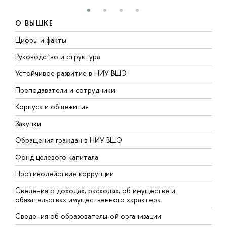
О ВЫШКЕ
Цифры и факты
Л
Руководство и структура
Д
Устойчивое развитие в НИУ ВШЭ
О
Преподаватели и сотрудники
П
Корпуса и общежития
В
Закупки
П
Обращения граждан в НИУ ВШЭ
А
Фонд целевого капитала
Д
Противодействие коррупции
Ц
Сведения о доходах, расходах, об имуществе и
Б
обязательствах имущественного характера
О
Сведения об образовательной организации
О