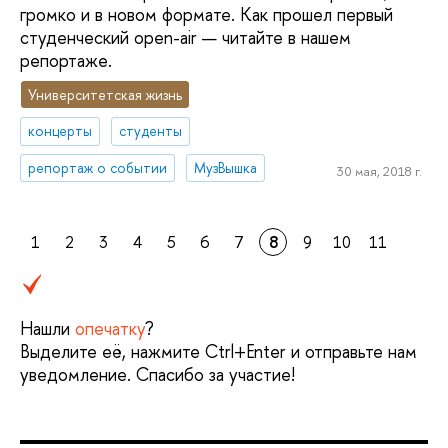
громко и в новом формате. Как прошел первый
студенческий open-air — читайте в нашем
репортаже.
Университетская жизнь
концерты
студенты
репортаж о событии
МузВышка
30 мая, 2018 г.
1
2
3
4
5
6
7
8
9
10
11
Нашли
опечатку
?
Выделите её, нажмите Ctrl+Enter и отправьте нам
уведомление. Спасибо за участие!