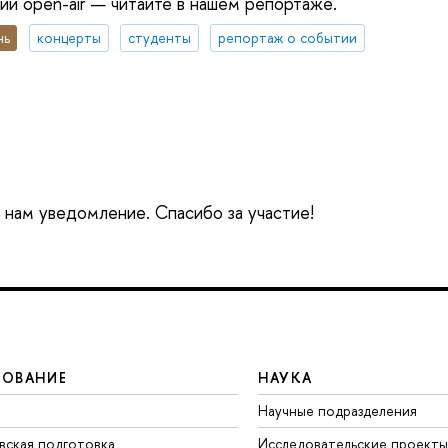
ий open-air — читайте в нашем репортаже.
нь
концерты
студенты
репортаж о событии
е нам уведомление. Спасибо за участие!
ЗОВАНИЕ
НАУКА
Научные подразделения
вская подготовка
Исследовательские проекты