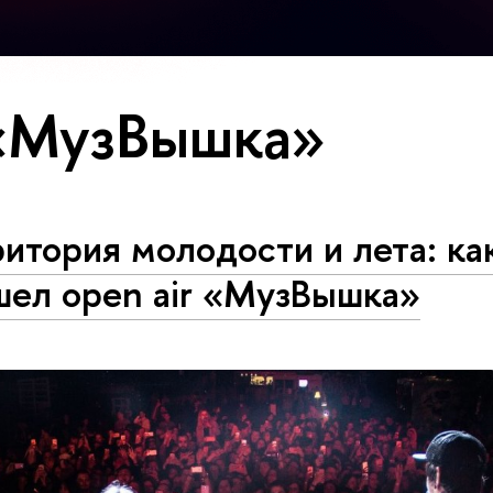
«МузВышка»
итория молодости и лета: ка
шел open air «МузВышка»