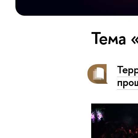
Тема 
Терр
про