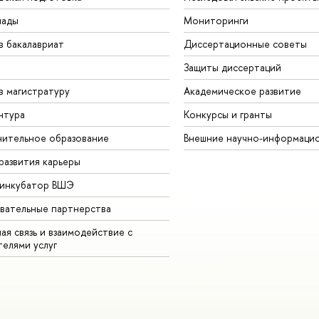
иады
Мониторинги
в бакалавриат
Диссертационные советы
Защиты диссертаций
в магистратуру
Академическое развитие
нтура
Конкурсы и гранты
ительное образование
Внешние научно-информаци
развития карьеры
-инкубатор ВШЭ
вательные партнерства
ая связь и взаимодействие с
телями услуг