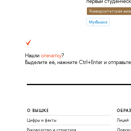
первый студенческ
Университетская жиз
МузВышка
Нашли
опечатку
?
Выделите её, нажмите Ctrl+Enter и отправьт
О ВЫШКЕ
ОБРА
Цифры и факты
Лицей
Руководство и структура
Довузо