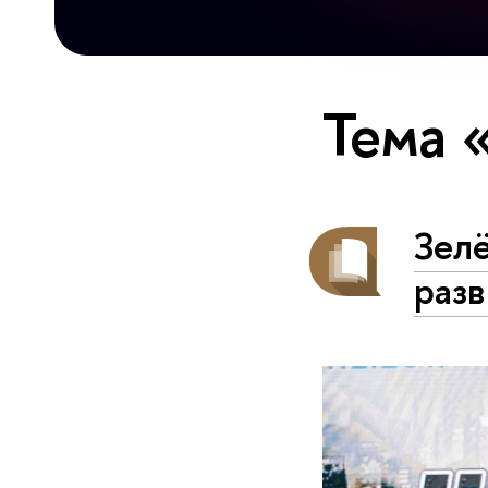
Тема 
Зелё
разв