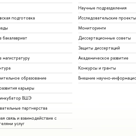
Научные подразделения
вская подготовка
Исследовательские проекты
иады
Мониторинги
в бакалавриат
Диссертационные советы
Защиты диссертаций
в магистратуру
Академическое развитие
нтура
Конкурсы и гранты
ительное образование
Внешние научно-информаци
развития карьеры
-инкубатор ВШЭ
вательные партнерства
ая связь и взаимодействие с
телями услуг