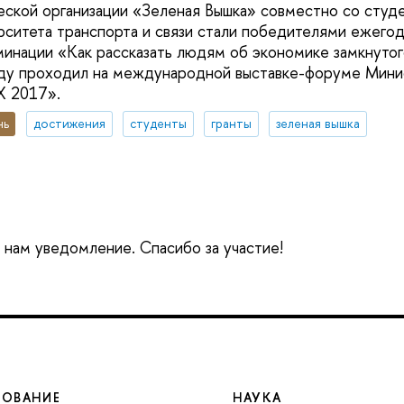
еской организации «Зеленая Вышка» совместно со студ
рситета транспорта и связи стали победителями ежегод
инации «Как рассказать людям об экономике замкнутог
оду проходил на международной выставке-форуме Мини
 2017».
нь
достижения
студенты
гранты
зеленая вышка
е нам уведомление. Спасибо за участие!
ЗОВАНИЕ
НАУКА