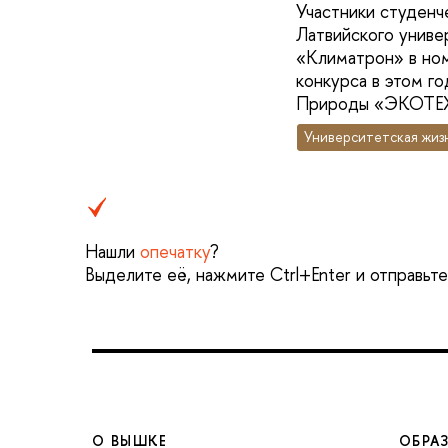
Участники студенч
Латвийского униве
«Климатрон» в ном
конкурса в этом г
Природы «ЭКОТЕХ
Университетская жиз
Нашли
опечатку
?
Выделите её, нажмите Ctrl+Enter и отправьт
О ВЫШКЕ
ОБРА