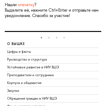
Нашли
опечатку
?
Выделите её, нажмите Ctrl+Enter и отправьте нам
уведомление. Спасибо за участие!
О ВЫШКЕ
Цифры и факты
Л
Руководство и структура
Д
Устойчивое развитие в НИУ ВШЭ
О
Преподаватели и сотрудники
П
Корпуса и общежития
В
Закупки
П
Обращения граждан в НИУ ВШЭ
А