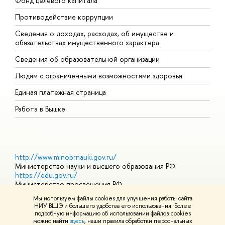
Фонд целевого капитала
Д
Противодействие коррупции
Ц
Сведения о доходах, расходах, об имуществе и
Б
обязательствах имущественного характера
О
Сведения об образовательной организации
О
Людям с ограниченными возможностями здоровья
Единая платежная страница
Работа в Вышке
http://www.minobrnauki.gov.ru/
Министерство науки и высшего образования РФ
https://edu.gov.ru/
Министерство просвещения РФ
https://elearning.hse.ru/mooc
Мы используем файлы cookies для улучшения работы сайта
Массовые открытые онлайн-курсы
НИУ ВШЭ и большего удобства его использования. Более
подробную информацию об использовании файлов cookies
можно найти
здесь
, наши правила обработки персональных