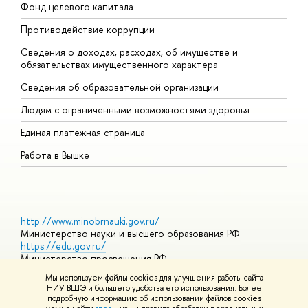
Фонд целевого капитала
Д
Противодействие коррупции
Ц
Сведения о доходах, расходах, об имуществе и
Б
обязательствах имущественного характера
О
Сведения об образовательной организации
О
Людям с ограниченными возможностями здоровья
Единая платежная страница
Работа в Вышке
http://www.minobrnauki.gov.ru/
Министерство науки и высшего образования РФ
https://edu.gov.ru/
Министерство просвещения РФ
https://elearning.hse.ru/mooc
Мы используем файлы cookies для улучшения работы сайта
Массовые открытые онлайн-курсы
НИУ ВШЭ и большего удобства его использования. Более
подробную информацию об использовании файлов cookies