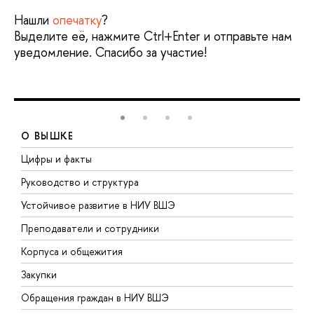
Нашли
опечатку
?
Выделите её, нажмите Ctrl+Enter и отправьте нам
уведомление. Спасибо за участие!
О ВЫШКЕ
Цифры и факты
Л
Руководство и структура
Д
Устойчивое развитие в НИУ ВШЭ
О
Преподаватели и сотрудники
П
Корпуса и общежития
В
Закупки
П
Обращения граждан в НИУ ВШЭ
А