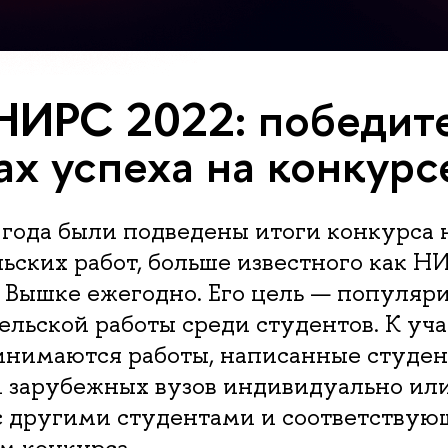
НИРС 2022: победит
ах успеха на конкурс
 года были подведены итоги конкурса 
ьских работ, больше известного как Н
 Вышке ежегодно. Его цель — популяр
ельской работы среди студентов. К уч
инимаются работы, написанные студе
и зарубежных вузов индивидуально или
с другими студентами и соответствую
м конкурса.