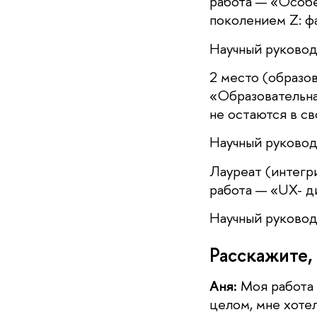
работа — «Особе
поколением Z: ф
Научный руковод
2 место (образо
«Образовательна
не остаются в св
Научный руковод
Лауреат (интегр
работа — «UX- д
Научный руково
Расскажите,
Аня:
Моя работа 
целом, мне хоте