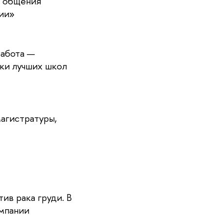
о общения
ии»
работа —
ики лучших школ
магистратуры,
ив рака груди. В
ампании