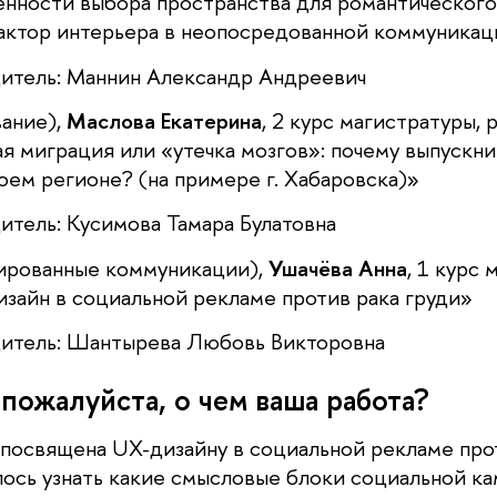
нности выбора пространства для романтическог
актор интерьера в неопосредованной коммуникац
итель: Маннин Александр Андреевич
вание),
Маслова Екатерина
, 2 курс магистратуры, 
я миграция или «утечка мозгов»: почему выпускн
оем регионе? (на примере г. Хабаровска)»
итель: Кусимова Тамара Булатовна
ированные коммуникации),
Ушачёва Анна
, 1 курс 
изайн в социальной рекламе против рака груди»
дитель: Шантырева Любовь Викторовна
 пожалуйста, о чем ваша работа?
посвящена UX-дизайну в социальной рекламе прот
лось узнать какие смысловые блоки социальной к