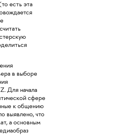
то есть эта
ровождается
ее
считать
истерскую
оделиться
ения
ьера в выборе
ния
Z. Для начала
нтической сфере
онные к общению
о выявлено, что
т, а основным
медиаобраз