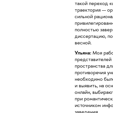
такой переход «ш
траектория — ор
сильной рациона
привилегированны
полностью завер
диссертацию, по
весной.
Ульяна:
Моя рабо
представителей 
пространства дл
противоречия ун
необходимо было
и выявить, на о
онлайн, выбираю
при романтическ
источником инфо
заведения.