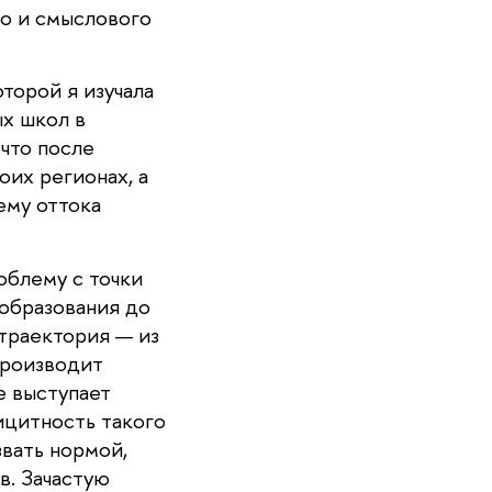
го и смыслового
торой я изучала
х школ в
что после
оих регионах, а
ему оттока
облему с точки
 образования до
 траектория — из
производит
е выступает
ицитность такого
звать нормой,
в. Зачастую