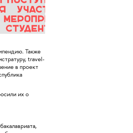
типендию. Также
тратуру, travel-
шение в проект
спублика
осили их о
с бакалавриата,