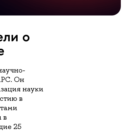
ели о
е
научно-
ИРС. Он
изация науки
астию в
нтами
 в
щие 25