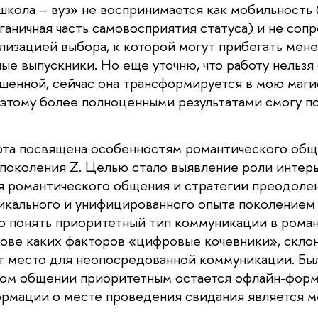
кола – вуз» не воспринимается как мобильность (
ганичная часть самовосприятия статуса) и не соп
лизацией выбора, к которой могут прибегать мен
е выпускники. Но еще уточню, что работу нельзя 
шенной, сейчас она трансформируется в мою маг
этому более полноценными результатами смогу п
та посвящена особенностям романтического общ
поколения Z. Целью стало выявление роли интер
я романтического общения и стратегии преодоле
икального и унифицированного опыта поколением 
 понять приоритетный тип коммуникации в рома
снове каких факторов «цифровые кочевники», скл
т место для неопосредованной коммуникации. Был
ом общении приоритетным остается офлайн-форма
рмации о месте проведения свидания является 