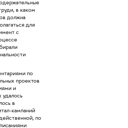
содержательные
руди, в каком
ков должна
олагаться для
имент с
роцессе
збирали
ональности
ментариями по
альных проектов
иями и
х удалось
лось в
итал-кампаний
действенной, по
описаниями