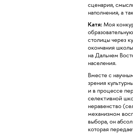
сценария, смысл
наполнения, а т
Катя:
Моя конкурс
образовательную
столицы через к
окончания школы
на Дальнем Восто
населения.
Вместе с научны
зрения культурн
и в процессе пе
селективной шко
неравенство (се
механизмом восп
выбора, он абсо
которая передае