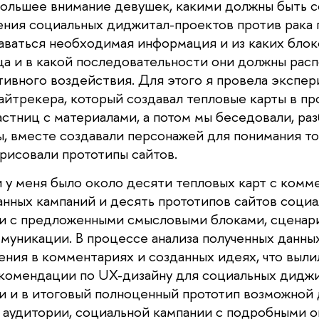
ольшее внимание девушек, какими должны быть 
ния социальных диджитал-проектов против рака г
аваться необходимая информация и из каких бло
ца и в какой последовательности они должны расп
ивного воздействия. Для этого я провела экспер
айтрекера, который создавал тепловые карты в п
астниц с материалами, а потом мы беседовали, ра
ы, вместе создавали персонажей для понимания т
рисовали прототипы сайтов.
ии у меня было около десяти тепловых карт с ком
анных кампаний и десять прототипов сайтов соци
ди с предложенными смысловыми блоками, сценар
муникации. В процессе анализа полученных данны
ения в комментариях и созданных идеях, что выли
комендации по UX-дизайну для социальных дидж
ди и в итоговый полноценный прототип возможной 
аудитории, социальной кампании с подробными 