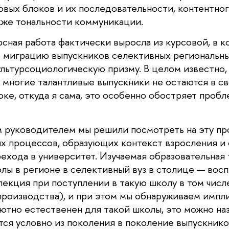
овых блоков и их последовательности, контентно
акже тональности коммуникации.
ная работа фактически выросла из курсовой, в ко
 миграцию выпускников селективных региональны
ультурсоциологическую призму. В целом известно, 
 многие талантливые выпускники не остаются в св
ке, откуда я сама, это особенно обостряет пробл
м руководителем мы решили посмотреть на эту пр
ых процессов, образующих контекст взросления и
рехода в университет. Изучаемая образовательная
лы в регионе в селективный вуз в столице — вос
лекция при поступлении в такую школу в том числ
роизводства), и при этом мы обнаруживаем импл
лютно естественен для такой школы, это можно на
тся условно из поколения в поколение выпускнико