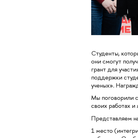
Студенты, котор
они смогут получ
грант для участ
поддержки студе
ученых». Награж
Мы поговорили с
своих работах и 
Представляем н
1 место (интегр