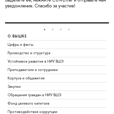
уведомление. Спасибо за участие!
О ВЫШКЕ
Цифры и факты
Л
Руководство и структура
Д
Устойчивое развитие в НИУ ВШЭ
О
Преподаватели и сотрудники
П
Корпуса и общежития
В
Закупки
П
Обращения граждан в НИУ ВШЭ
А
Фонд целевого капитала
Д
Противодействие коррупции
Ц