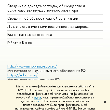
Сведения о доходах, расходах, об имуществе и
Б
обязательствах имущественного характера
О
Сведения об образовательной организации
О
Людям с ограниченными возможностями здоровья
Единая платежная страница
Работа в Вышке
http://www.minobrnauki.gov.ru/
Министерство науки и высшего образования РФ
https://edu.gov.ru/
Министерство просвещения РФ
https://elearning.hse.ru/mooc
Мы используем файлы cookies для улучшения работы сайта
Массовые открытые онлайн-курсы
НИУ ВШЭ и большего удобства его использования. Более
подробную информацию об использовании файлов cookies
можно найти
здесь
, наши правила обработки персональных
данных –
здесь
. Продолжая пользоваться сайтом, вы
✖
© НИУ ВШЭ 1993–2026
Адреса и контакты
Условия
подтверждаете, что были проинформированы об
использования материалов
Политика конфиденциальности
Карта
использовании файлов cookies сайтом НИУ ВШЭ и согласны