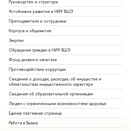
Руководство и структура
Д
Устойчивое развитие в НИУ ВШЭ
О
Преподаватели и сотрудники
П
Корпуса и общежития
В
Закупки
П
Обращения граждан в НИУ ВШЭ
А
Фонд целевого капитала
Д
Противодействие коррупции
Ц
Сведения о доходах, расходах, об имуществе и
Б
обязательствах имущественного характера
О
Сведения об образовательной организации
О
Людям с ограниченными возможностями здоровья
Единая платежная страница
Работа в Вышке