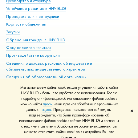
Руководство и структура
Дов
Устойчивое развитие в НИУ ВШЭ
Ол
Преподаватели и сотрудники
При
Корпуса и общежития
Вы
Закупки
При
Обращения граждан в НИУ ВШЭ
Ас
Фонд целевого капитала
До
Противодействие коррупции
Цен
Сведения о доходах, расходах, об имуществе и
Би
обязательствах имущественного характера
Об
Сведения об образовательной организации
Обр
Людям с ограниченными возможностями здоровья
Мы используем файлы cookies для улучшения работы сайта
Единая платежная страница
НИУ ВШЭ и большего удобства его использования. Более
подробную информацию об использовании файлов cookies
Работа в Вышке
можно найти
здесь
, наши правила обработки персональных
данных –
здесь
. Продолжая пользоваться сайтом, вы
✖
Редактору
подтверждаете, что были проинформированы об
© НИУ ВШЭ 1993–2026
Адреса и контакты
Условия использования
использовании файлов cookies сайтом НИУ ВШЭ и согласны
с нашими правилами обработки персональных данных. Вы
материалов
Политика конфиденциальности
Карта сайта
можете отключить файлы cookies в настройках Вашего
Шрифты HSE Sans и HSE Slab разработаны в
Школе дизайна НИУ ВШЭ
браузера.