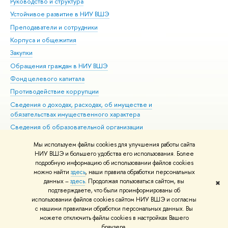
Руководство и структура
Дов
Устойчивое развитие в НИУ ВШЭ
Ол
Преподаватели и сотрудники
При
Корпуса и общежития
Вы
Закупки
При
Обращения граждан в НИУ ВШЭ
Ас
Фонд целевого капитала
До
Противодействие коррупции
Цен
Сведения о доходах, расходах, об имуществе и
Би
обязательствах имущественного характера
Об
Сведения об образовательной организации
Обр
Людям с ограниченными возможностями здоровья
Мы используем файлы cookies для улучшения работы сайта
Единая платежная страница
НИУ ВШЭ и большего удобства его использования. Более
подробную информацию об использовании файлов cookies
Работа в Вышке
можно найти
здесь
, наши правила обработки персональных
данных –
здесь
. Продолжая пользоваться сайтом, вы
✖
Редактору
подтверждаете, что были проинформированы об
© НИУ ВШЭ 1993–2026
Адреса и контакты
Условия использования
использовании файлов cookies сайтом НИУ ВШЭ и согласны
с нашими правилами обработки персональных данных. Вы
материалов
Политика конфиденциальности
Карта сайта
можете отключить файлы cookies в настройках Вашего
Шрифты HSE Sans и HSE Slab разработаны в
Школе дизайна НИУ ВШЭ
браузера.