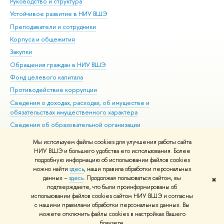
Руководство и структура
Дов
Устойчивое развитие в НИУ ВШЭ
Ол
Преподаватели и сотрудники
При
Корпуса и общежития
Вы
Закупки
При
Обращения граждан в НИУ ВШЭ
Ас
Фонд целевого капитала
До
Противодействие коррупции
Цен
Сведения о доходах, расходах, об имуществе и
Би
обязательствах имущественного характера
Об
Сведения об образовательной организации
Обр
Людям с ограниченными возможностями здоровья
Мы используем файлы cookies для улучшения работы сайта
Единая платежная страница
НИУ ВШЭ и большего удобства его использования. Более
подробную информацию об использовании файлов cookies
Работа в Вышке
можно найти
здесь
, наши правила обработки персональных
данных –
здесь
. Продолжая пользоваться сайтом, вы
✖
Редактору
подтверждаете, что были проинформированы об
© НИУ ВШЭ 1993–2026
Адреса и контакты
Условия использования
использовании файлов cookies сайтом НИУ ВШЭ и согласны
с нашими правилами обработки персональных данных. Вы
материалов
Политика конфиденциальности
Карта сайта
можете отключить файлы cookies в настройках Вашего
Шрифты HSE Sans и HSE Slab разработаны в
Школе дизайна НИУ ВШЭ
браузера.