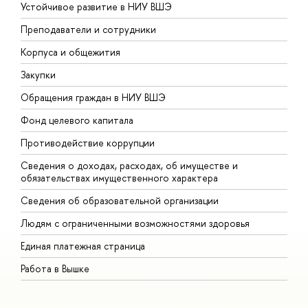
Устойчивое развитие в НИУ ВШЭ
О
Преподаватели и сотрудники
П
Корпуса и общежития
В
Закупки
П
Обращения граждан в НИУ ВШЭ
А
Фонд целевого капитала
Д
Противодействие коррупции
Ц
Сведения о доходах, расходах, об имуществе и
Б
обязательствах имущественного характера
О
Сведения об образовательной организации
О
Людям с ограниченными возможностями здоровья
Единая платежная страница
Работа в Вышке