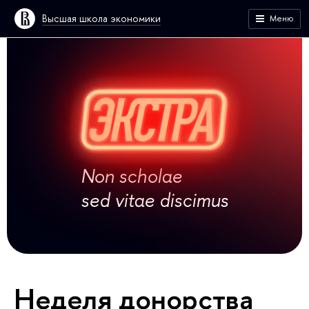
Высшая школа экономики
Меню
Non scholae
sed vitae discimus
Неде­ля до­нор­ства