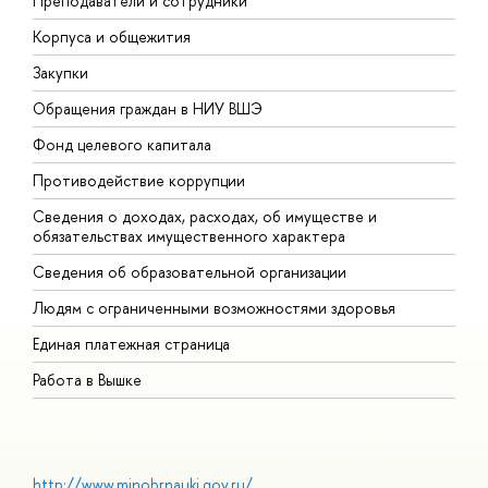
Преподаватели и сотрудники
П
Корпуса и общежития
В
Закупки
П
Обращения граждан в НИУ ВШЭ
А
Фонд целевого капитала
Д
Противодействие коррупции
Ц
Сведения о доходах, расходах, об имуществе и
Б
обязательствах имущественного характера
О
Сведения об образовательной организации
О
Людям с ограниченными возможностями здоровья
Единая платежная страница
Работа в Вышке
http://www.minobrnauki.gov.ru/