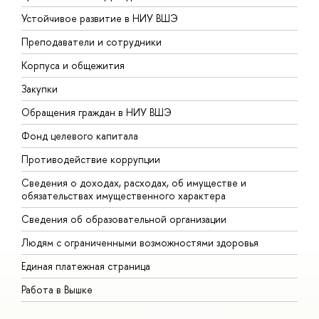
Устойчивое развитие в НИУ ВШЭ
О
Преподаватели и сотрудники
П
Корпуса и общежития
В
Закупки
П
Обращения граждан в НИУ ВШЭ
А
Фонд целевого капитала
Д
Противодействие коррупции
Ц
Сведения о доходах, расходах, об имуществе и
Б
обязательствах имущественного характера
О
Сведения об образовательной организации
О
Людям с ограниченными возможностями здоровья
Единая платежная страница
Работа в Вышке