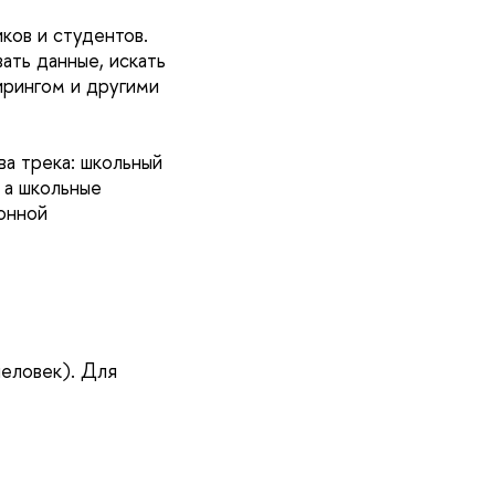
ков и студентов.
ать данные, искать
ирингом и другими
а трека: школьный
 а школьные
онной
человек). Для