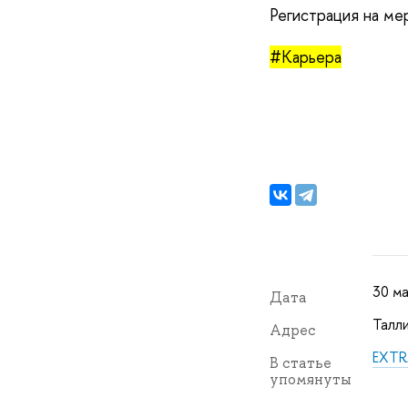
Регистрация на м
#Карьера
30 ма
Дата
Талли
Адрес
EXTR
В статье
упомянуты