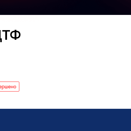
ЦТФ
ершено