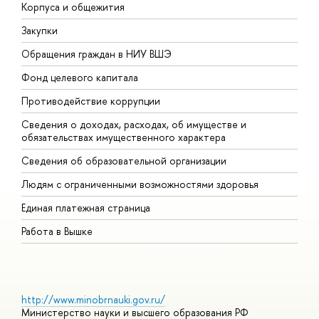
Корпуса и общежития
В
Закупки
П
Обращения граждан в НИУ ВШЭ
А
Фонд целевого капитала
Д
Противодействие коррупции
Ц
Сведения о доходах, расходах, об имуществе и
Б
обязательствах имущественного характера
О
Сведения об образовательной организации
О
Людям с ограниченными возможностями здоровья
Единая платежная страница
Работа в Вышке
http://www.minobrnauki.gov.ru/
Министерство науки и высшего образования РФ