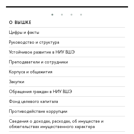
О ВЫШКЕ
Цифры и факты
Л
Руководство и структура
Д
Устойчивое развитие в НИУ ВШЭ
О
Преподаватели и сотрудники
П
Корпуса и общежития
В
Закупки
П
Обращения граждан в НИУ ВШЭ
А
Фонд целевого капитала
Д
Противодействие коррупции
Ц
Сведения о доходах, расходах, об имуществе и
Б
обязательствах имущественного характера
О