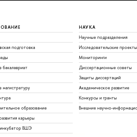
ЗОВАНИЕ
НАУКА
Научные подразделения
вская подготовка
Исследовательские проекты
иады
Мониторинги
в бакалавриат
Диссертационные советы
Защиты диссертаций
в магистратуру
Академическое развитие
нтура
Конкурсы и гранты
ительное образование
Внешние научно-информаци
развития карьеры
-инкубатор ВШЭ