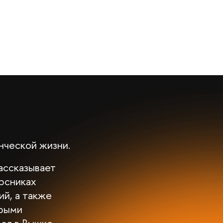
енческой жизни.
ассказывает
урсниках
й, а также
орыми