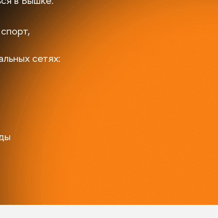
ся в Вышке.
 спорт,
альных сетях:
ады