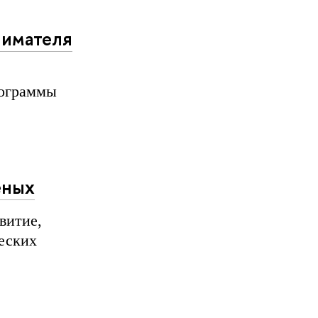
нимателя
ограммы
еных
витие,
еских