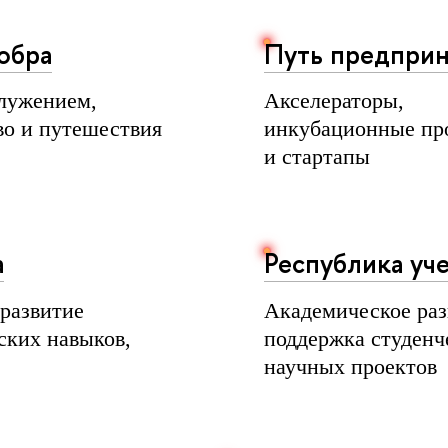
обра
Путь предпри
лужением,
Акселераторы,
во и путешествия
инкубационные пр
и стартапы
а
Республика уч
 развитие
Академическое раз
ских навыков,
поддержка студенч
научных проектов