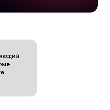
яющий
орые
ые