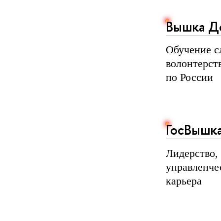
Вышка Д
Обучение с
волонтерст
по России
ГосВышк
Лидерство,
управленче
карьера